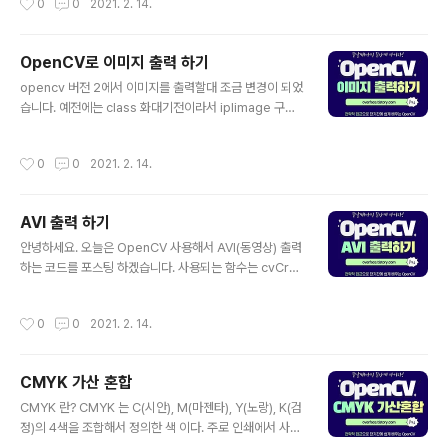
0
0
2021. 2. 14.
photorealistic Re..
이동해가며 이미지 끝에 도달할 때 까지 비교해 찾아갑니
다. 이 방식을 통해, 템플릿 이미지와 동일하거나, 가장 유
사한 영역을 원본 이미지에서 검출합니다. OpenCV 함수
OpenCV로 이미지 출력 하기
를 이용하여 템플릿 매칭 을 하는 간단한 코드를 작성 합니
글 내용
opencv 버전 2에서 이미지를 출력할대 조금 변경이 되었
다. #include #include #include #include #include
습니다. 예전에는 class 화대기전이라서 iplimage 구조
#include #include #include #include #include #i
체를 사용하였지만 opencv2 부터는 Mat class 를 사용
nclude using namespace std; using namespace
할 수 있게 되었습니다. 아래는 OpenCV 함수를 사용하여
cv; class cvTimerCustom { public: ..
작성시간
0
0
2021. 2. 14.
이미지를 출력하는 예제입니다. #include #include #in
clude #include #include #include using namesp
ace std; using namespace cv; int main() { Mat im
AVI 출력 하기
g = imread("image.png", IMREAD_COLOR); imsh
글 내용
ow("OpenCV_Test", img); waitKey(0); return 0; }
안녕하세요. 오늘은 OpenCV 사용해서 AVI(동영상) 출력
하는 코드를 포스팅 하겠습니다. 사용되는 함수는 cvCrea
teFileCapture 함수가 사용됩니다. #include #includ
e #include #include int main() { cvNamedWindo
작성시간
0
0
2021. 2. 14.
w("hello", CV_WINDOW_AUTOSIZE); CvCapture
* capture = cvCreateFileCapture("hello.avi"); IplI
mage* frame; char c; while(1) { frame = cvQuery
CMYK 가산 혼합
Frame(capture); if(!frame) break; cvShowImage
글 내용
("hello",frame); c = cvWaitKey(33); if( c== 27 ) br
CMYK 란? CMYK 는 C(시안), M(마젠타), Y(노랑), K(검
eak; } cvRe..
정)의 4색을 조합해서 정의한 색 이다. 주로 인쇄에서 사용
되는 것으로, 원래의 컬러 화상에 포함되어 있는 CMYK의