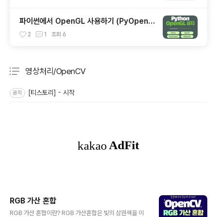
파이썬에서 OpenGL 사용하기 (PyOpenG
L)
2
1
조회
6
영상처리/OpenCV
분류 전체보기
주요 글 목록
[티스토리] - 시작
공지
RGB 가산 혼합
글 내용
RGB 가산 혼합이란? RGB 가산혼합은 빛의 삼원색을 이