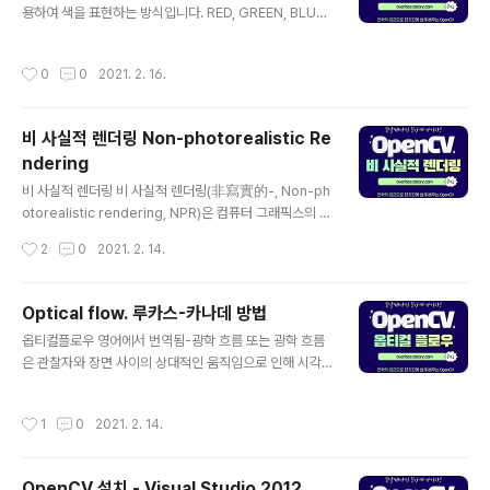
용하여 색을 표현하는 방식입니다. RED, GREEN, BLUE
세종류의 광원(光源)을 이용하여 색을 혼합하며 색을 섞을
수록 밝아지기 때문에 '가산혼합'이라고 합니다. 디지털 이
작성시간
0
0
2021. 2. 16.
미지에서 사용되는 RGB 가산혼합의 종류로는 sRGB, 어
도비 RGB등이 있습니다. RGB 혼합 방식의 적용의 예 RG
B(적·녹·청)에 의해 색을 정의하는 색 모델, 또는 색 표시 방
비 사실적 렌더링 Non-photorealistic Re
식 입니다. 빛의 3원색인 적·녹·청을 혼합하여 색을 나타내
ndering
는 RGB 방식은 컬러 텔레비전이나 컴퓨터의 컬러 모니터,
글 내용
또는 인쇄 매체가 아닌 기타 빛을 이용하는 표시 장치에서
비 사실적 렌더링 비 사실적 렌더링(非寫實的-, Non-ph
채용되고 있습니다. RGB 방식은 적·녹·청을 혼합하여 원하
otorealistic rendering, NPR)은 컴퓨터 그래픽스의 한
는 색을 만드는 가색 방식을 사용 합니다. 즉, 화면상의 한 ..
영역으로 사실적인 렌더링 이외의 다양한 표현 양식을 다
작성시간
2
0
2021. 2. 14.
룬다. 사실주의에 초점을 맞추었던 기존의 방식과는 달리,
NPR은 회화나 드로잉, 도해, 만화 같은 인공적인 양식에
영향을 받는다. 자주 등장하는 예로 만화 같은 그림을 묘사
Optical flow. 루카스-카나데 방법
하는 비디오 게임이나 영화에서 사용하는 툰 셰이딩이 있
글 내용
옵티컬플로우 영어에서 번역됨-광학 흐름 또는 광학 흐름
다. 사실적 렌더링 비 사실적 렌더링 렌더링 방법은 크게 사
은 관찰자와 장면 사이의 상대적인 움직임으로 인해 시각
실적 렌더링과 비사실적 렌더링으로 나눠 볼 수 있습니다.
적 장면에서 물체, 표면 및 가장자리의 명백한 움직임의 패
우선 사실적 렌더링은 트랜스 포머나 캐리비안의 해적 등
턴입니다. 광학적 흐름은 또한 이미지에서 명도 패턴의 이
의 공상 과학영화에서와 같이 실제 생활과 구분이 되지 않
작성시간
1
0
2021. 2. 14.
동의 명백한 속도의 분포로 정의 될 수있다. 프레임 장면에
는 영상을 추구하는 방법을 의미하고, 열혈강호 등 만화나
대한 사전 지식 없이 두 프레임 사이의 움직임을 추정해야
고흐의 해바라기..
하는 경우가 있다. 움직임 정보는 말 그대로 관심 객체가 어
OpenCV 설치 - Visual Studio 2012