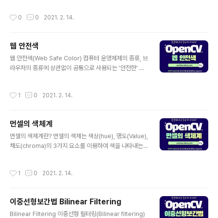
요소를 4개의 편판으로 분해해 컬러 인쇄판을 만들게 된
작성시간
0
0
2021. 2. 14.
다. 특징 색상을 혼합할수록 어두워지며 검은색에 가까워
지는 감산 혼합이다.
웹 안전색
글 내용
웹 안전색(Web Safe Color) 컴퓨터 운영체제의 종류, 브
라우저의 종류에 상관없이 공통으로 사용되는 '안전한' 색
을 '웹 안전색(Web Safe Color)'라고 한다. 이 웹 안전색
은 유채색 210가지, 무채색 6가지로 모두 216색으로 구
작성시간
1
0
2021. 2. 14.
성되어 있는 컬러 시스템이다. 색이 안전(Safe)하다? '안
전하다(Safe)'는 것은 '색이 왜곡되지 않는다'는 의미 한
다. 이것은 웹 안전색이 216색이기 때문에 가능 하다. 컴퓨
먼셀의 색체계
터로 색을 지정하려면 '시스템 팔레트(Pallette)'를 사용해
글 내용
야 한다. 그런데 이 팔레트는 컴퓨터의 컬러 시스템이 몇 비
먼셀의 색체계란? 먼셀의 색체는 색상(hue), 명도(Value),
트냐에 따라 표현할 수 있는 색의 수가 달라진다. 8비트의
채도(chroma)의 3가지 요소를 이용하여 색을 나타내는
경우에는 256 컬러, 16비트의 경우에는 약 6만 5천 컬러,
색 공간이다. 먼셀 색 체계는 20세기 초에 앨버트 헨리 먼
24비트의 경우에는 약 1,600..
셀이 고안 하였다. 1930년데에는 토양의 연구를 위한 공
작성시간
1
0
2021. 2. 14.
식 색 체계로 채택 되었다. 색상 색상은 색채의 종류를 나타
내며 먼셀 색표계에서는 빨강(R), 노랑(Y), 초록(G), 파랑
(B), 보라(P)의 5가지의 기본색과 주 5색의 간색인 YR(주
이중선형보간법 Bilinear Filtering
황), GY(연두), BG(청록), PB(군청), RP(자주)를 추가하
글 내용
여 10가지 색상을 기본색으로 정하였다. 명도 명도는 색의
Bilinear Filtering 이중선형 필터링(Bilinear filtering)