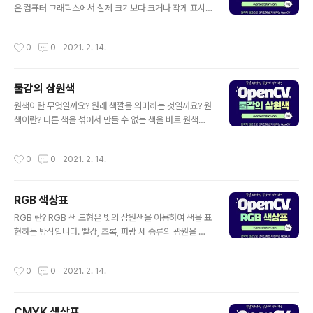
밝기를 의미 한다. 명도는 검정색을 0, 하얀색을 10으로 보
은 컴퓨터 그래픽스에서 실제 크기보다 크거나 작게 표시
고, 이사이에 9단계로 구분하여 전부 11단계로 나타낸다.
되는 텍스처를 보간하는데 쓰는 방식이다. 텍스처를 씌운
채도 채도는 회색을 띠고 있는 정..
도형을 화면에 그릴 때, 대부분의 경우는 텍스처가 왜곡 없
작성시간
0
0
2021. 2. 14.
이 저장된 정보 그대로 화면에 표시되지는 않는다. 하지만
텍스처를 확대 축소시키거나 보는 시점을 바꾸면 텍스처
상의 화소(텍셀)가 튀어 보이게 된다. 이선형 필터링은 텍
물감의 삼원색
스처 상의 임의의 텍셀과 그와 4방향으로 인접한 텍셀들의
글 내용
중점에 대하여 선형 보간법을 수행하여 텍스처가 어떤 경
원색이란 무엇일까요? 원래 색깔을 의미하는 것일까요? 원
우에라도 부드럽게 보일 수 있도록 한다. 공식 다음 방정식
색이란? 다른 색을 섞어서 만들 수 없는 색을 바로 원색이
에서 uk와 vk는 텍스처의 좌표이며, yk는 점 k의 색을 나
라고 합니다. 그렇다면 물감의 삼원색은 무엇일까요? 물감
타낸다. 첨자가 없는 값은 픽셀의 점을 나타내며, 첨자 0,
의 삼원색?
작성시간
0
0
2021. 2. 14.
1..
RGB 색상표
글 내용
RGB 란? RGB 색 모형은 빛의 삼원색을 이용하여 색을 표
현하는 방식입니다. 빨강, 초록, 파랑 세 종류의 광원을 이
용하여 색을 혼합하며 색을 섞을수록 밝아지기 때문에 '가
산 혼합'이라고 합니다. 디지털 이미지에서 사용되는 RGB
작성시간
0
0
2021. 2. 14.
가산혼합의 종류로는 sRGB, 어도비 RGB 등이 있습니다.
CMYK 색상표