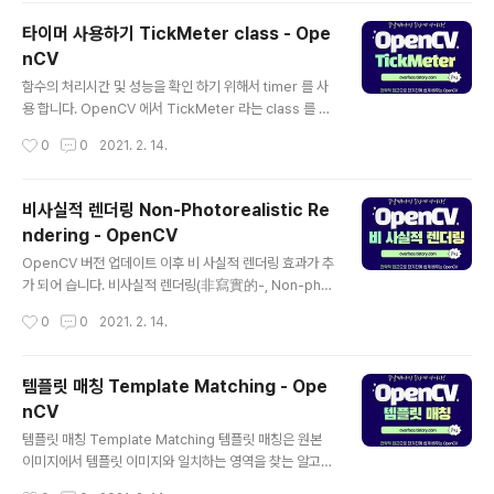
며 회색 음영으로 이루어져 있어서 가장 여린 광도의 "검
타이머 사용하기 TickMeter class - Ope
정"부터 가장 센 광도의 "백색"에 이르기까지 다양하다. 회
nCV
색조 이미지는 1비트 투톤의 흑백 이미지와는 구분되며 컴
글 내용
퓨터 이미징에서 볼 때 이미지는 검은색과 흰색의 두 색만
함수의 처리시간 및 성능을 확인 하기 위해서 timer 를 사
을 가지고 있다(bilevel또는 이진 이미지라고도 불린다).
용 합니다. OpenCV 에서 TickMeter 라는 class 를 사
회색조 이미지는 그 사이의 많은 회색 음영을 가지고 있다.
용하여 처리 가능합니다. 사용법은 아래 예시 처럼 간단 합
작성시간
0
0
2021. 2. 14.
회색조 이미지는 진동수(또는 파장)의 특정한 가중 조합에
니다. 성능 측정 할 메소드를 TickMeter class 의 start
따라 각 픽셀에서..
메소드 호출 전에 기입 하면 쉽게 사용 할 수 있습니다. int
main() { // ..... TickMeter tm; tm.start(); // start, sto
비사실적 렌더링 Non-Photorealistic Re
p 메소드 사이에 성능 측정 할 메소드를 기입 합니다. { //
ndering - OpenCV
TODO: 해당 스코프에서 수행 시간을 확인 할 수 있습니
글 내용
다. } tm.stop(); // ..... return 0; } 전체 소스 코드입니다.
OpenCV 버전 업데이트 이후 비 사실적 렌더링 효과가 추
#include #include #include #include #incl..
가 되어 습니다. 비사실적 렌더링(非寫實的-, Non-phot
orealistic rendering, NPR) 이란? 컴퓨터 그래픽스의
작성시간
0
0
2021. 2. 14.
한 영역으로 사실적인 렌더링 이외의 다양한 표현 양식을
다룬다. 사실주의에 초점을 맞추었던 기존의 방식과는 달
리, NPR은 회화나 드로잉, 도해, 만화 같은 인공적인 양식
템플릿 매칭 Template Matching - Ope
에 영향을 받는다. 자주 등장하는 예로 만화 같은 그림을 묘
nCV
사하는 비디오 게임이나 영화에서 사용하는 툰 셰이딩이
글 내용
있다. 자세한 내용은 아래 포스팅 참고 하시길 바랍니다. 2
템플릿 매칭 Template Matching 템플릿 매칭은 원본
018/12/03 - [OpenCV] - 비 사실적 렌더링(Non-pho
이미지에서 템플릿 이미지와 일치하는 영역을 찾는 알고리
torealistic Rendering, NPR) 비 사실적 렌더링(Non-
즘입니다. 원본 이미지 위에 템플릿 이미지를 놓고 조금씩
작성시간