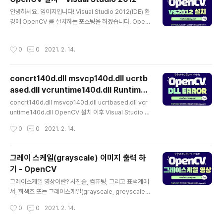
떻게 움직이고 있는지에 대한 정보다. 사진에서 보는 바와
글 내용
같이 영상 내부의 모든 픽셀에서 속도를 구하는 것이 밀집
안녕하세요. 임이지입니다! Visual Studio 2012(IDE) 환
옵티컬 플로우라고 부른다. 이런 옵티컬 플로우의 대표적
경에 OpenCV 를 설치하는 포스팅을 하겠습니다. Open
인 예로 루카스-카나데 방법이 있다. 루카스-카나데 방법
CV 란? OpenCV(Open Source Computer Vision)
은 1981년에 밀집 옵티컬 플로우를 계산하기 위한 방법이
은 주로 실시간 컴퓨터 비전을 목적으로 한 프로그래밍 라
작성시간
0
0
2021. 2. 14.
었다. 루카스-카나데 방법은 작은 지..
이브러리이다. 원래는 인텔이 개발하였다. 실시간 이미지
프로세싱에 중점을 둔 라이브러리이다. 인텔 CPU에서 사
용되는 경우 속도의 향상을 볼 수 있는 IPP(Intel Perfor
concrt140d.dll msvcp140d.dll ucrtb
mance Primitives)를 지원한다. 이 라이브러리는 윈도,
ased.dll vcruntime140d.dll Runtime
리눅스 등에서 사용 가능한 크로스 플랫폼이며 오픈소스 B
글 내용
Error - OpenCV
SD 허가서 하에서 무료로 사용할 수 있다. OpenCV는 T
concrt140d.dll msvcp140d.dll ucrtbased.dll vcr
ensor Flow , Torch / PyTorch 및 Caffe의 딥러닝 프
untime140d.dll OpenCV 설치 이후 Visual Studio 로
레임워크를 지..
실행시 상기 dll 파일이 없어 runtime error 가 나는 경우
작성시간
0
0
2021. 2. 14.
에 해당 파일을 다운 로드 받아 설치 해야 합니다. DLL 복
사 경로 컴퓨터마다 환경에 따라 다를 수 있으나 윈도우 O
S 기준 아래 경로에 복사하면 Runtime-Error 를 해결 할
그레이 스케일(grayscale) 이미지 출력 하
수 있다. C:\Windows\System32 C:\Windows\Sys
기 - OpenCV
WOW64 DLL 다운로드 웹 사이트 DLL 을 다운 로드 받
글 내용
는 웹 사이트 주소는 아래를 참고한다. ko.dll-files.com/
그레이스케일 영상이란? 사진술, 컴퓨팅, 그리고 표색계에
누락된 DLL 파일들을 무료로 다운로드받으세요 | DLL‑fil
서, 회색조 또는 그레이스케일(grayscale, greyscale)
es.com DLL-FILES..
디지털 영상은 각 화소의 값이 빛의 양을 나타내는 하나의
작성시간
0
0
2021. 2. 14.
샘플인 이미지를 가리키며, 광도의 정보만을 전달한다. 이
러한 종류의 이미지는 흑백 또는 단색화로도 알려져 있으