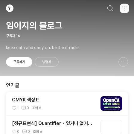
검색하기
티스토리
임이지의 블로그
구독자
16
keep calm and carry on. be the miracle!
구독하기
방명록
신고하기 레이어
열기
인기글
CMYK 색상표
1
0
조회
6
[정규표현식] Quantifier - 있거나 없거나?
(1)
0
0
조회
6