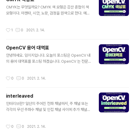
글 내용
CMYK는 무엇일까요? CMYK 색 모형은 감산 혼합의 색
모형이다. 마젠타, 시안, 노랑, 검정을 원색으로 한다. 예를
들면, 마젠타와 시안을 혼합하면 명도가 낮은 파랑이 된다.
이 방법으로는 하양을 제외한 모든 색을 표현할 수 있으며,
작성시간
1
0
2021. 2. 14.
수채화, 컬러 사진등에서 많이 사용됩니다.
OpenCV 용어 대역표
글 내용
안녕하세요. 임이지입니다. 오늘의 포스팅은 OpenCV 내
의 용어 대역표를 포스팅 하겠습니다. OpenCV 는 전문적
인 기술용어가 많아서 처음 접할때는 어려움이 있을 수 있
어요. 용어 뜻 accumulator plane 축적 평면 aspect r
작성시간
0
0
2021. 2. 14.
atio 영상비 autocorrelation matrix 자기 상관 행렬 av
erage 평균 baseline 기준선, 기본선, 기선 Bayes cla
ssifier 베이즈 분류기 bias 치우침, 바이어스 boosted
interleaved
cascade object detector 부스티드 직렬 객체 검출기
글 내용
Bresenham algorithm 브레제남 알고리즘 closed-fo
인터리브란? 일단의 주어진 전파 채널에서, 주 채널 또는
rm solution 폐쇄형 해 color similarity 색상 유사도 c
각각의 무선 주파수 채널 및 인접 채널 사이에 추가 채널을
ondensation (algor..
끼워 넣는 것. 추가 채널의 특정 주파수는 일반적으로 공칭
채널 간격의 상당 부분에 해당하는 특정 값만큼 주 채널의
작성시간
0
0
2021. 2. 14.
특정 주파수와 차이가 있다. 참고 URL http://www.com
puphase.com/graphic/scale.htm http://svg.dmi.