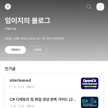
검색하기
티스토리
임이지의 블로그
구독자
16
keep calm and carry on. be the miracle!
구독하기
방명록
신고하기 레이어
열기
인기글
interleaved
0
0
조회
4
C# 디렉토리 및 파일 생성 완벽 가이드 (20
25년 최신)
0
0
조회
4