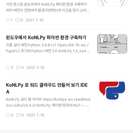
이전 포스팅 윈도우에서 KoNLPy 파이썬 환경 구축하기
에서 버전이 안맞아서 환경구성하는데 시간을 많이 소비하
였다. 그러다가 가만히 생각해보니 COLAB 에서 환경구
작성시간
1
0
2021. 7. 10.
성하면 금방 끝날거라는 생각이 들었다. COLAB PRO 결
제도 했는데 좀써봐야지!! COLAB 접속하기 https://col
ab.research.google.com/ 접속한다. 패키지 설치 노
윈도우에서 KoNLPy 파이썬 환경 구축하기
트북에 파이선 패키지를 설치 한다. !pip show konlpy !
글 내용
최종 설치 버전 Python 3.8.8 rc1 OpenJDK 18-ea J
pip show wordcloud 런타임 유형 변경 딥러닝 프로젝
Pype1.2 초기에 Python 버전 3.9 KoNLPy 1.3_x64 버
트 하다가 실수로 런타임 유형을 None 으로 해서 성능이
전으로 설치를 하였는데 버전이 안 맞는지 계속 에러가 발
나오지 않은 경우가 있었다. 설정문제이기는 하나 항상 런
생하였습니다. 윈도우 환경에서 KoNLPy를 사용하기 위해
타임 유형 변경을 확인 하도록 하자. 하드웨어 가속기를 G
작성시간
0
0
2021. 7. 10.
서 먼저 파이썬과 Visual Studio Code를 설치합니다. 터
PU, 런타임 구성을 고용량 RAM 으로 설정한다..
미널을 실행하고 konlpy 명령으로 패키지를 설치합니다.
KoNLPy 공식 웹사이트에 각 플랫폼별 설치 매뉴얼이 작
KoNLPy 로 워드 클라우드 만들어 보기 IDE
성되어 있습니다. https://konlpy.org/ko/latest/instal
A
l/#id2 설치하기 — KoNLPy 0.5.2 documentation
글 내용
우분투 Supported: Xenial(16.04.3 LTS), Bionic(18.
KoNLPy 공식 웹 사이트 https://konlpy-ko.readthed
04.3 LTS), Disco(..
ocs.io/ko/v0.4.3/ KoNLPy: 파이썬 한국어 NLP — K
oNLPy 0.4.3 documentation KoNLPy: 파이썬 한국
작성시간
0
0
2021. 7. 10.
어 NLP KoNLPy(“코엔엘파이”라고 읽습니다)는 한국어
정보처리를 위한 파이썬 패키지입니다. 설치법은 이 곳을
참고해주세요. NLP를 처음 시작하시는 분들은 시작하기