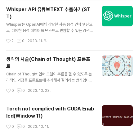
주는 AI, 로고를 만들어주는 AI, 글쓰기를 돕는 AI 등이 있
Whisper API 유튜브TEXT 추출하기(ST
습니다. GPT Builder를 이용한 GPTs 제작 방법 http
T)
s://chat.openai.com/gpts/editor GPTs는 GPT Bu
글 내용
ilder를 통해 쉽게 만들 수 있습니다. 아이디어를 가지고 A
Whisper는 OpenAI에서 개발한 자동 음성 인식 엔진으
I에게 말하듯이 설명하면, AI가 이름, 로고, 서비스 계획 등
로, 다양한 음성 데이터를 텍스트로 변환할 수 있는 강력한
을 알아서 만들어줍니다. 그..
도구입니다. Whisper를 사용하기 위해 아래와 같이 환경
작성시간
2
0
2023. 11. 9.
을 구축할 수 있습니다. 환경구성 Python 3.7 이상 설치
Python 공식 웹사이트(https://www.python.org/do
wnloads/)에서 적절한 Python 버전(3.7 이상)을 다운로
생각의 사슬(Chain of Thought) 프롬프
드하고 설치합니다. Python 3.8.10 버전을 사용하는 것을
트
추천합니다. PyTorch 설치 PyTorch는 딥 러닝 라이브
글 내용
러리로 Whisper를 실행하기 위해 필요합니다. PyTorch
Chain of Thought 언어 모델이 추론을 할 수 있도록 논
의 설치는 공식 웹사이트(https://pytorch.org/get-sta
리적인 과정을 프롬프트에 추가해서 질의하는 방식입니다.
rted/locally/)를 참고하여 본인의 시스템 환경에 맞는 ..
이 방식은 중간 추론 단계를 통해 복잡한 추론 능력을 가능
작성시간
0
0
2023. 10. 23.
하게 하며, 퓨샷 프롬팅과 결합하면 응답하기 전에 추론이
필요한 더 복잡한 작업에서 더 나은 결과를 얻을 수 있습니
다. Chain of Thought 프롬팅에서는 문제를 해결하는데
Torch not complied with CUDA Enab
필요한 중간 추론 단계를 제공하여 작업을 단계적으로 수
led(Window 11)
행합니다. 이렇게 하면 모델이 각 단계를 이해하고 최종 결
과를 추론하는 데 도움이 됩니다. 간단히 사용하는 예시로
작성시간
0
0
2023. 10. 11.
prompt 를 입력하고 정확한 답이 나오지 않을 때 Open
AI 에서는 step by step 혹은 단계별로 생각 해바라고 p