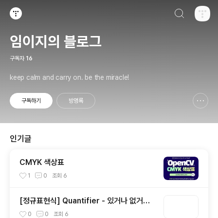
검색하기
티스토리
임이지의 블로그
구독자
16
keep calm and carry on. be the miracle!
구독하기
방명록
신고하기 레이어
열기
인기글
CMYK 색상표
1
0
조회
6
[정규표현식] Quantifier - 있거나 없거나?
(1)
0
0
조회
6