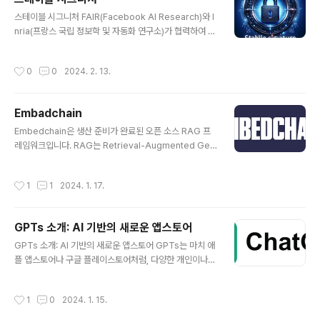
ab 사용을 위해)정면 얼굴 사진 (JPG/PNG 형식, 정사각
글 내용
스테이블 시그니처 FAIR(Facebook AI Research)와 I
형 권장)안정적인 인터넷 연결📋 단계별 제작 가이드1단
nria(프랑스 국립 정보학 및 자동화 연구소)가 협력하여 개
계: Google Colab 접속https://colab.research.goo
발한 새로운 워터마킹 기술인 "Stable Signature"에 대
gle.com/github/AliaksandrSiarohin/first-order-
해 설명하겠습니다. 이 혁신적인 기술은 생성 AI를 통해 만
model/blob/master/demo.ipynb위 링크를 클릭하
작성시간
0
0
2024. 2. 13.
들어진 이미지에 눈에 보이지 않는 워터마크를 삽입함으로
여..
써, 해당 이미지가 인공지능에 의해 생성되었음을 식별할
수 있게 해줍니다. 이러한 접근 방식은 안전하고 책임감 있
Embadchain
는 AI 사용을 장려하는 동시에 디지털 콘텐츠의 출처를 추
글 내용
적할 수 있게 해줍니다. 전통적으로, 워터마킹은 이미지나
Embedchain은 생산 준비가 완료된 오픈 소스 RAG 프
다른 디지털 콘텐츠에 정보를 숨기는 기술로 사용되어 왔
레임워크입니다. RAG는 Retrieval-Augmented Gen
습니다. 하지만 많은 기존 방법들은 이미지가 생성된 후에
eration의 약자로, 비정형 데이터에서 정보를 검색하고 이
워터마크를 추가하는 방식을 취합니다. 이와 달리, Stable
를 사용하여 새로운 정보를 생성하는 기술을 의미합니다. E
작성시간
1
1
2024. 1. 17.
S..
mbedchain은 RAG 애플리케이션을 생성하기 위한 원활
한 프로세스를 제공하여 다양한 유형의 비정형 데이터를
관리할 수 있도록 합니다. Embedchain의 주요 기능은 다
GPTs 소개: AI 기반의 새로운 앱스토어
음과 같습니다. 데이터 관리: Embedchain은 데이터를 관
글 내용
리 가능한 단위로 효율적으로 분할하고, 관련 임베딩을 생
GPTs 소개: AI 기반의 새로운 앱스토어 GPTs는 마치 애
성하며, 최적화된 검색을 위해 벡터 데이터베이스에 저장
플 앱스토어나 구글 플레이스토어처럼, 다양한 개인이나
합니다. 검색: Embedchain은 다양한 검색 방법을 지원하
회사들이 만든 AI 프로그램들을 공유하고 다운로드할 수
여 사용자가 원하는 정보를 빠르고 정확하게 찾을 수 있도
있는 곳입니다. GPTs의 모습과 기능 GPTs는 GPT Plu
작성시간
1
0
2024. 1. 15.
록..
s 사용자들에게만 열려 있으며, 여러가지 흥미로운 AI 프
로그램들을 찾아볼 수 있습니다. 예를 들어, PDF를 분석해