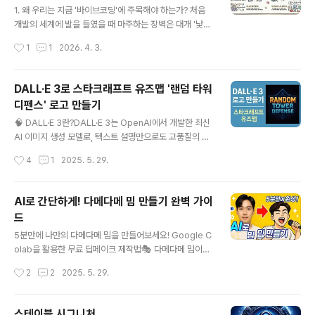
1. 왜 우리는 지금 '바이브코딩'에 주목해야 하는가? 처음
개발의 세계에 발을 들였을 때 마주하는 장벽은 대개 '낯선
문법'과 '복잡한 코드의 나열'입니다. 하지만 인공지능(AI)
작성시간
1
1
2026. 4. 3.
이 코드를 대신 작성하고 오류를 수정해 주는 시대, 이제 프
로그래밍의 패러다임은 단순한 '구문 암기'에서 전체적인
시스템의 흐름을 조율하는 '설계적 주도권'으로 이동하고
DALL·E 3로 스타크래프트 유즈맵 '랜덤 타워
있습니다. 이것이 바로 우리가 바이브코딩(Vibe Coding)
디펜스' 로고 만들기
에 주목해야 하는 이유입니다.바이브코딩은 단순히 코드를
글 내용
써 내려가는 행위를 넘어, 기술의 본질과 논리를 이해하고
🧠 DALL·E 3란?DALL·E 3는 OpenAI에서 개발한 최신
AI와 협업하여 결과물을 오케스트레이션(Orchestratio
AI 이미지 생성 모델로, 텍스트 설명만으로도 고품질의 이
n)하는 감각을 의미합니다. '바이브코딩 핵심 용어 60
미지를 생성할 수 있습니다. 이전 버전보다 문맥 이해력과
작성시간
4
1
2025. 5. 29.
선'을 관통하는 7가지 핵심 개념을 통해, 여러분이 단순한
세부 묘사 능력이 향상되어, 원하는 이미지를 보다 정확하
코드 작성자..
게 생성할 수 있습니다.🎯 프로젝트 개요목표: 스타크래프
트 유즈맵 '랜덤 타워 디펜스'에 어울리는 로고 제작도구: D
AI로 간단하게! 다메다메 밈 만들기 완벽 가이
ALL·E 3 (ChatGPT Plus 또는 Bing Image Creator)
드
스타일: SF, 픽셀 아트, 게임 UI에 적합한 디자인WIRED📝
글 내용
프롬프트 작성효과적인 이미지 생성을 위해서는 구체적인
5분만에 나만의 다메다메 밈을 만들어보세요! Google C
프롬프트가 중요합니다. 예를 들어:"스타크래프트 스타일
olab을 활용한 무료 딥페이크 제작법🎭 다메다메 밈이
의 픽셀 아트 로고, '랜덤 타워 디펜스' 텍스트 포함, 어두운
란?다메다메 밈은 일본 게임 '용과 같이 5'의 'Baka Mitai'
작성시간
2
2
2025. 5. 29.
배경, 미래지향적 디자인"이러한 프롬..
라는 노래를 활용한 AI 딥페이크 밈입니다. 2020년부터
전 세계적으로 인기를 끌며, 누구나 쉽게 자신의 얼굴로 만
들 수 있어 큰 화제가 되었습니다.🚀 준비물구글 계정 (Col
스테이블 시그니처