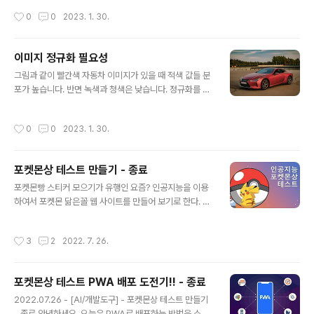
했다. 파이썬에 bbox를 사용하면 쉽게 처리할 수 있다. 코
작성시간
0
0
2023. 1. 30.
드는 아래와 같다. 1. PIL (Python Imaging Library) 라
이브러리의 Image 모듈을 가져옵니다. from PIL impor
t Image 2. Image.open 메소드를 사용하여 이미지 파
이미지 정규화 필요성
일을 엽니다. 이것은 Image 객체를 반환합니다. im = Im
글 내용
그림과 같이 빨간색 자동차 이미지가 있을 때 적색 값들 분
age.open("image.png") 3. getbbox 메소드를 사용
포가 높습니다. 반면 녹색과 청색은 낮습니다. 정규화를 거
하여 배경이 투명인 영역의 경계 상자를 얻습니다. getbb
치고 나면 모든 색의 분포가 정규분포를 따르게 됩니다. 이
ox 메소드는 경계 상자의 왼쪽, 윗쪽, 오른쪽, 아래쪽 픽셀
렇게 색이 정규 분포를 따르도록 값을 바꾸면 색도 변합니
좌표를 나타내는 4 개 값의 튜플을 반환합니다. bbox = i
작성시간
0
0
2023. 1. 30.
다. 정규화를 거치면 색이 변하더라도 인공지능 입장에서
m.g..
는 색이 갖는 분포가 일정해야 학습을 제대로 할 수 있습니
다. import matplotlib.pyplot as plt import torchvi
포켓몬상 테스트 만들기 - 종료
sion.transforms as T from torchvision.datasets.
글 내용
cifar import CIFAR10 from torchvision.transfomr
포켓몬빵 스티커 모으기가 유행인 요즘? 인공지능을 이용
s import Compose from torchvision.transfomrs
하여서 포켓몬 닮은꼴 웹 사이트를 만들어 보기로 한다. 일
import RandomHorizont..
단 인터넷 검색을 통하여 어떤 포켓몬이 어떤 연예인과 닮
았는지 파악을 하고 데이터를 수집하기로 한다. 웹 상에서
작성시간
3
2
2022. 7. 26.
단순하게 만들기 위해서 구글에서 제공하는 Teachable
Machine 를 이용하기로 한다. 먼저 데이터 전처리 작업
유사 모델을 결정하기 위해 포켓몬스터 닮은꼴 연예인 블
포켓몬상 테스트 PWA 배포 도전기!! - 종료
로그로 데이터 전처리 작업을 진행 하였다. 조코딩의 동물
글 내용
상 테스트 유튜브를 보고 클론코딩을 하였으며 개발환경은
2022.07.26 - [AI/개발도구] - 포켓몬상 테스트 만들기
아래와 같다. 개발환경 구름 IDE - HTML / CSS Teach
- 종료 안녕하세요. 오늘은 PWA로 배포하는 방법을 소개