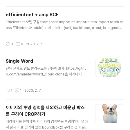
인으로 압축 해제합니다.(예를 들어 이미지로 되돌립니다)
차원 축소(Dimensionality Reduction): 오토인코더는
efficientnet + amp BCE
입력 데이터의 차원을 줄이는 데 사용됩니다. 인코더(enc
글 내용
oder) 부분은 입력 데이터를 저차원 임베딩 공간으로 매
Efficientnet 모델 구성 from torch import nn import timm import torch cl
핑하여 정보를 압축합니다. 이 과정을 통해 더 낮은 차원에
ass EffNet(nn.Module): def __init__(self, backbone, n_out, is_sigmoid):
서 데이터를 표현함으로써 불필요한 정보나 잡음을 제거하
super(EffNet, self).__init__() self.model = timm.create_model(model_
고 데이터의 주요 특성을 보존할 수 있습니다. 특성 추출(F
name=backbone, pretrained=True) self.model.classifier = nn.Linear
작성시간
0
0
2023. 7. 6.
eatu..
(self.model.classifier.in_features, n_out) self.is_sigmoid = is_sigmoid
def forward(self, x): x = self.model(x) if self.is_sig..
Single Word
글 내용
단일 글자로 워드 클라우드를 만들어 보자. https://githu
b.com/amueller/word_cloud clone을 하거나 아래
처럼 pip를 이용하여 package를 설치한다. #colab 에
서 사용예시 !pip install wordcloud 다음은 mask(동그
작성시간
1
1
2023. 2. 7.
라미)에 단일 글자를 generate 하는 코드이다. import n
umpy as np import matplotlib.pyplot as plt from
wordcloud import WordCloud text = "square" x,
이미지의 투명 영역을 제외하고 바운딩 박스
y = np.ogrid[:300, :300] mask = (x - 150) ** 2 +
를 구하여 CROP하기
(y - 150) ** 2 > 130 ** 2 mask = 255 * mask.ast
글 내용
ype(int) wc = Wor..
배경제거를 한이 후에 이미지의 경계면을 투명영역이 넓어
서 실제 픽셀 영역이 있는 BoundBox를 구하는 것이 필요