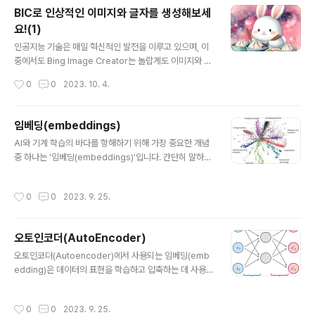
rompt 를 입력하면 확인 할 수 있습니다. ChatGP..
BIC로 인상적인 이미지와 글자를 생성해보세
요!(1)
글 내용
인공지능 기술은 매일 혁신적인 발전을 이루고 있으며, 이
중에서도 Bing Image Creator는 놀랍게도 이미지와 텍
스트를 결합하여 창의적인 작품을 만들어내는 역할을 하는
작성시간
0
0
2023. 10. 4.
최신 모델입니다. 이번에는 BIC를 사용 후기를 정리 하겠
습니다. https://www.bing.com/images/create 에
접속하면 100 Credit 을 제공합니다. 일정 시간이 지나면
임베딩(embeddings)
생성형 AI 가 이미지를 생성해줍니다. 아래는 [만두를 만드
글 내용
AI와 기계 학습의 바다를 항해하기 위해 가장 중요한 개념
눈 토끼, 수채화] 프롬프트를 이용하여서 만든 예시입니다.
중 하나는 '임베딩(embeddings)'입니다. 간단히 말하면,
(산에서, 바다에서, 크리스마스때, 숲속에서 등)
임베딩은 복잡하고 고차원의 데이터를 저차원 공간으로 변
환하는 것입니다. 이것은 마법의 나침반으로 생각할 수 있
작성시간
0
0
2023. 9. 25.
습니다. 복잡한 언어의 세계(고차원 데이터)를 단순화된 언
어(저차원 데이터)로 번역할 수 있는 나침반입니다. 자연어
처리(NLP)의 맥락에서, 우리가 다루는 고차원 데이터는 단
오토인코더(AutoEncoder)
어와 문장, 그리고 이들이 가지는 의미와 구문입니다. 다시
글 내용
말해, 임베딩은 기계가 이해할 수 있는 숫자로 단어를 변환
오토인코더(Autoencoder)에서 사용되는 임베딩(emb
하는 방법입니다. 임베딩(Embedding)과 특성 추출(Fea
edding)은 데이터의 표현을 학습하고 압축하는 데 사용되
ture Extraction)은 데이터의 차원을 줄이고, 데이터를 저
며, 주로 다음과 같은 역할을 합니다. 인코더 : 네트워크는
차원의 표현으로 변환하는 과정을 수행하는 비슷한 개념입
이미지 같은 고차원 입력 데이터를 저차원 임베딩 벡터로
작성시간
0
0
2023. 9. 25.
니..
압축합니다. 디코더 : 네트워크는 임베딩 벡터를 원본 도메