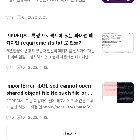
ableMachine - Tensorflow Lite 모델 학습 및 개발 N
하려고 합니다. 앱 개발에는 네이티브 개발 및 크로스 플랫
etlify - 웹 서비스 개발일지 2022-03-23 1차 ..
폼 개발 등 여러 개발 방법이 있는데 웹사이트 기반으로 앱
작성시간
2
0
2022. 7. 25.
을 만들 수 있다고 들어서 궁금해서 시작해 보았습니다. P
WA란? 프로그레시브 웹 애플리케이션은 웹을 통해 전달
되는 응용 소프트웨어의 일종으로, HTML, CSS, 자바스
PIPREQS - 특정 프로젝트에 있는 파이썬 패
크립트를 포함한 일반 웹 기술들을 사용하여 만들어진다.
키지만 requirements.txt 로 만들기
표준을 준수하는 브라우저를 사용하는 어떠한 플랫폼에서
글 내용
라도 동작하도록 고안되었다. 위키백과 PWA를 만드는 방
개발환경이 변경 되었을때 일일히 패키지를 설치해야 하는
법은 여러 방법이 있는 것으로 파악되었습니다. 저는 그중
데 이때 일일이 설치하지 않고 현재 사용하는 패키지만 기
에 MS에서 만든 Pwabuilder라는 툴을 사용해보려고 합
록해놓을 수 있도록 사용되는 명령어는 pip freeze 명령
작성시간
4
0
2022. 4. 12.
니다. 먼저 https:..
어 이다. pip freeze > requirements.txt 위의 명령어
를 실제로 사용시 아래처럼 모든 패키지들이 포함 된다. 하
지만 해당 명령어는 시스템 내의 모든 패키지를 require
ImportError libGL.so.1 cannot open
ments.txt 로 만들어 준다. 필자가 원하는 것은 해당 프로
shared object file No such file or dir
젝트에서 사용하는 패키지만 requirements.txt 로 만드
글 내용
ectory STREAMLIT
는 것이 필요하였다. pipreqs 를 사용하면 해당 프로젝트
STREAMLIT 을 이용하여 웹에 배포시에 위와 같은 오류
에서만 사용하는 패키지만 requirement.txt 로 만들어
가 발생 하였다. 해결 안 https://docs.streamlit.io/kno
준다. 설치 #pipreqs 설치 pip install pipreqs 실행 pi
wledge-base/dependencies/libgl 배포할 GIT Re
작성시간
0
0
2022. 4. 12.
preqs /hom..
po 에 packages.txt 파일을 추가하고 libgl1 를 추가 하
면 해당 오류는 수정 된다.
더보기