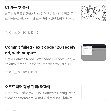
한 개발자는 코드의 로직과 사용법을 최적화 작업을 한다.
CI 기능 및 특징
JAVA 쪽에서 숙련되지 않기도 하고 게으른 개발자 이어서
글 내용
정정 분석 툴로 꼼꼼함을 살리기 위해 정적 분석툴을 찾아
최근에 업무를 진행하면서 CI 강력한 형상관리 이점을 몸
보았다. FindBugs웹 사이트 - http://findbugs.source
소 체험하고 있다. 단순히 소스관리가 아닌 릴리즈 된 제품
forge.net/ 버전 - 3.0.0라이센스 - Lesser GNU Publ
관리를 위해서라도 CI 의 사용은 개발부서에 있어 필수다.
ic License목적 - 잠..
갓 CI! CI 시나리오 개발자가 본인 컴퓨터에서 소스 작성하
작성시간
0
0
2018. 12. 15.
고 빌드 및 테스트 수행개발자가 형상관리 저장소에 소스
를 업로드CI 서버가 형상관리 저장소에서 변경 내역을 감
지하고 다운로드CI 서버는 다운로드 한 소스를 스크립트에
Commit failed - exit code 128 receiv
의해서 빌드 및 테스트 과정 수행빌드 및 테스트 결과를 CI
ed, with output:
서버에 저정하거나 담당자에게 알림 CI 서버는 형상관리
글 내용
저장소의 변경 사항을 계속해서 감지 CI 장점 별도의 디버
1. 문제 Commit failed - exit code 128 received, w
깅 과정 없이 통합 시발생하는 문제점 파악 가능소스의 결
ith output: '*** Please tell me who you areGITH
함으로 인한 문제점을 조기에 발견소스의 변경으로 인하여
UB 사용시에 위와 같은 오류가 나왔을 때 [FILE] - [Opti
작성시간
0
0
2018. 12. 3.
다른 모듈과의 충돌을 조기에..
ons...] 로 이동 합니다.Git 탭으로 이동 하여 Name, Em
ail 을 명시 하면 해결 완료!
소프트웨어 형상 관리(SCM)
글 내용
1. 소프트웨어 형상 관리(SCM, Software Configuratio
n Management) 개발 과정의 변하는 사항을 관리하는
일련의 작업 소프트웨어의 생산물을 확인하고 소프트웨어
통제, 변경 상태를 기록하고 보관하는 일련의 관리 작업 전
작성시간