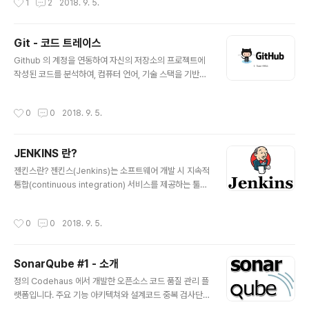
1
2
2018. 9. 5.
체 비용을 최소화하고 최소한의 방해가 소프트웨어 현 사
용자에게 야기하는 것을 보증하는 것이 목적입니다. 2. 형
상 관리 대상 정의 단계의 문서 개발 단계의 문서와 프로그
Git - 코드 트레이스
램 유지보수 단계의 변경 사항 설치 메뉴얼 실행 프로그램
글 내용
사용자 메뉴얼 3. 소프트웨어 형상관리 추가 설명형상항목
Github 의 계정을 연동하여 자신의 저장소의 프로젝트에
개발 프로세스 중 생산 또는 사용된 모든 작업 산출물/산출
작성된 코드를 분석하여, 컴퓨터 언어, 기술 스택을 기반으
물들의 집합체를 의미(ex : 소스, 요구사항명세서, 설계/인
로 객관적인 기술 레벨을 알려주는 사이트 입니다. Github
터페이스명세서, 테스트 설계/결과서 등과 같은 문서등) 형
의 있는 계정과 비교를 하여 순위를 매겨 주기 때문에 전 세
작성시간
0
0
2018. 9. 5.
상항목 선..
계의 프로그래머 중에 자신의 스킬 레벨을 알 수 있습니다.
필자는 상처 받았습니다. ㅜㅜ 열공 해야겠습니다. 브라우
저에 https://codetrace.io 를 입력 하여 접속 합니다.상
JENKINS 란?
단에 로그인 버튼을 클릭 하여 로그인 합니다.(Github 계
글 내용
정이 없다면 Github 계정을 생성하고 로그인 해야 합니
젠킨스란? 젠킨스(Jenkins)는 소프트웨어 개발 시 지속적
다.) 로그인 하면 위와 같은 페이지가 나옵니다.왼쪽 하단의
통합(continuous integration) 서비스를 제공하는 툴이
[ANALYZE] 버튼을 클릭하면 Github 의 자신의 올린 프
다. 다수의 개발자들이 하나의 프로그램을 개발할 때 버전
로젝트를 분석 해 줍니다. 분석이 완료 되면 ..
충돌을 방지하기 위해 각자 작업한 내용을 공유 영역에 있
작성시간
0
0
2018. 9. 5.
는 저장소에 빈번히 업로드함으로써 지속적 통합이 가능하
도록 해 준다. MIT 라이선스를 따른다.
SonarQube #1 - 소개
글 내용
정의 Codehaus 에서 개발한 오픈소스 코드 품질 관리 플
랫폼입니다. 주요 기능 아키텍쳐와 설계코드 중복 검사단
위 테스트복잡도발생 가능한 잠재적 버그코딩 규칙 준수