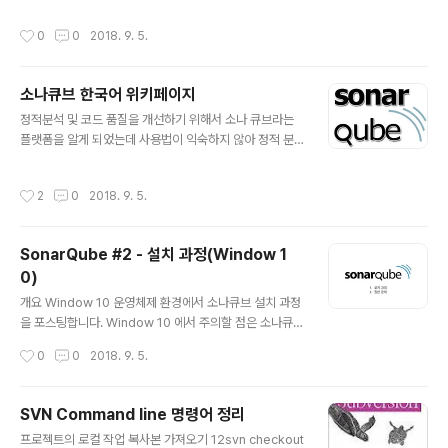
여부
작성시간
0
0
2018. 9. 5.
소나큐브 한국어 위키페이지
글 내용
정적분석 및 코드 품질을 개선하기 위해서 소나 큐브라는
플랫폼을 알게 되었는데 사용법이 익숙하지 않아 정적 분
석에 크게 활용하지 못했었다. 소나 큐브 관련하여 여러 강
의와 '코드 품질 시각화의 정석'책을 구매하여 소나큐브를
작성시간
2
0
2018. 9. 5.
활용하여 정적 분석을 하는 방법을 학습하고 있었던 찰나
에 한국 소나 큐브 사용자 모임에 위키 페이지가 등록되었
다. 정리해주신 김모게김모세 엔지니어님에게 무한한 감사
SonarQube #2 - 설치 과정(Window 1
를 표합니다. 소나큐브 한국 사용자 모임https://www.fa
0)
cebook.com/groups/korea.sonarqube.user.gro
글 내용
up/?fref=ts 소나큐브 한국어 위키 페이지https://sonar
개요 Window 10 운영체제 환경에서 소나큐브 설치 과정
qubekr.atlassian.net/wiki/
을 포스팅합니다. Window 10 에서 주의할 점은 소나큐브
는 tomcat web server를 사용하여 웹상에서 동작하게
작성시간
0
0
2018. 9. 5.
되어 있습니다. 소나큐브 서비스에 등록되어 있어야 합니
다. 이 과정에서 권한 문제 때문에 서비스가 등록되지 않아
소나큐브 서버가 동작하지 않는 문제와 함께 설치과정을
SVN Command line 명령어 정리
정리합니다. 설치가 완료되면 http://localhost:9090 혹
글 내용
프로젝트의 로컬 작업 복사본 가져오기 12svn checkout
은 http://127.0.0.1:9090 으로 접속하여 소나큐브 서버