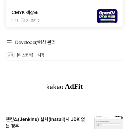
CMYK 색상표
1
0
조회
6
Developer/형상 관리
분류 전체보기
주요 글 목록
[티스토리] - 시작
공지
젠킨스(Jenkins) 설치(Install)시 JDK 없
는 경우
글 내용