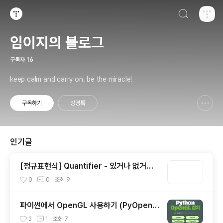
검색하기
티스토리
임이지의 블로그
구독자
16
keep calm and carry on. be the miracle!
구독하기
방명록
신고하기 레이어
열기
인기글
[정규표현식] Quantifier - 있거나 없거나?
(1)
0
0
조회
9
파이썬에서 OpenGL 사용하기 (PyOpenG
L)
2
1
조회
7