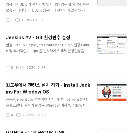
컴퓨터에 JDK 가 설치되어 있지 않는 경우에 아래와 같은
오류가 나타납니다. JDK 컴퓨터에 설치되어 있지 않거나
환경변수가 등록되어 있지 않아서 생기는 문제입니다. 필
작성시간
1
0
2021. 1. 13.
자의 경우는 컴퓨터 포맷으로 인하여 JDK 가 없는 상태입
니다. 이번 포스팅은 JDK를 설치 관련하여 포스팅하겠습
니다. JAVA 가 Oracle에서 가져감에 따라 라이선스 분쟁
Jenkins #2 - Git 환경변수 설정
에 있어서 OpenJDK를 설치해야 합니다. adoptopenjd
글 내용
환경 Github Deploy to Container Plugin 설정 Githu
k.net/접속하여 OpenJDK를 다운로드합니다. OpenJD
b 및 추가적인 Plugin 을 설치하기 위해서 환경설정을 해
K.msi 가 다운로드 완료되면은 설치를 진행합니다. Set J
야 합니다. Jenkins 관리 - Global Tool Configration
AVA_HOME variable를 선택하여 환경변수를 등록합니
으로 이동합니다. GIT 아래로 스크롤 하면은 Git 관련 환
다. 설치 완료된 화면입니다. 다시 JENKINS 설치 실행 파
작성시간
0
0
2020. 9. 28.
경설정 탭에 Git 경로를 입력합니다. Deploy To Contai
일로 돌아갑니다. OpenJDK 가 설치된 경로를 입력..
ner 플러그인을 추가 설치합니다. 설치가 끝나고 실행중인
작업이 없으면 Jenkins 재시작을 선택하고 설치합니다.
윈도우에서 젠킨스 설치 하기 - Install Jenk
ins For Window OS
글 내용
www.jenkins.io/ 접속하여 최신 버전의 Jenkins를 다
운로드한다. 필자의 환경은 Window 여서 Window 버전
을 다운로드하였다. Jenkins 2.249.1 msi 파일을 실행하
작성시간
4
0
2020. 9. 28.
여 Next 버튼을 누릅니다. Jenkins를 설치할 경로를 설
정합니다. Local에서만 테스트 사용할 예정이라서 따로 a
dmin 계정은 만들지 않습니다. 8080 포트를 설정하고 사
GITHUB - 무료 EBOOK LINK