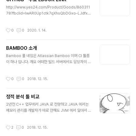
용 가능한지 TestPort로 확인합니다. JDK 및 환경 설정
글 내용
http://www.yes24.com/Product/Goods/860311
을 진행하고 install 합니다. 설치가 완료되면 아래와 같이
78?fbclid=IwAR0Up1ctk7qXhsQbDGxo-LJdfxci
초기 리소스 설정 화면이 나타납니다. 1~2분 후에 완료됩
abGKj5lRY7fF-JFzIX3h40E68umaOAQ 팀 개발을
니다. 설치가 완료되면 Unlock Jenkins 화면이 나오면서
위한 Git, GitHub 시작하기 (무료 특별판) 개발자, 디자이
비밀번호를 입력하는 창이 나옵니다. 각자 컴퓨터 환경에
작성시간
0
0
2020. 1. 14.
너, 기획자 다함께 깃·깃허브 입문이 책은 『팀 개발을 위한
따라 다르겠지만 inital..
Git, GitHub 시작하기』를 읽은 독자가 깃과 깃허브를 좀
더 잘 활용할 수 있는 방법을 모은 무료 특별판입니다. 입문
BAMBOO 소개
자는 『팀 개발을 위한 Git, GitHub 시작하기』를 먼저 읽은
글 내용
다음 이 책을 읽어보세요.『팀 개발을 위한 Git, GitHub 시
Bamboo 풀 네임은 Atlassian Bamboo 이며 CI 툴종
작하기』는 시나... www.yes24.com 캄사합니다.
이 하나 입니다. 개요 어떠한 빌드 서버에서도 담당자의 관
여 없이 지속적으로 빌드를 수행할 수 있도록 하며, 소프트
웨어의 자동화된 빌드, 테스팅, 베포 및 릴리지를 지원 JIR
작성시간
0
0
2018. 12. 15.
A와 연동 하거나 사용자의 통합 개발 환경으로 부터 Bam
boo 와 직각적으로 연동되어 작업을 수행 특장점 주기적
인 배포 측면에서의 초고의 지원을 자랑하는 유일한 빌드
정적 분석 툴 비교
서버각 프로젝트환경에서 권한에 따라 릴리즈를 위한 자동
글 내용
배포를 지원JIRA 이슈, 커\밋 및 승인과 같은 상세 내용들
2년전 C++ 업무에서 JAVA 로 전향하고 JAVA 에서는
을 개발에서 제품 릴리즈까지 허용 지원 플랫폼 Maven,
메모리 관리를 개발자가 따로 안해도 JVM 에서 알아서 메
Ant, Git, Mercurial, SVN 에 적합하며, Tomcat, Hero
모리 관리를 한다고 얄팍한 생각을 하면서 업무를 진행한
ku, Grails 지원을 위하여 무료 Add..
적이 있었다. 허나 이러한 얄팍한 생각은 몇 일 뒤... JAVA
작성시간
2
0
2018. 12. 15.
에서 메모리릭을 경험하고 사라졌다. 부제 - 요행을 바라면
안됬어ㅠㅠ.jpg 사소한 메모리릭을 제거 하기 위해서 꼼꼼