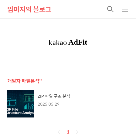
임이지의 블로그
검
메
색
뉴
개발자 파일분석"
ZIP 파일 구조 분석
2025.05.29
페
1