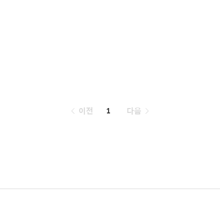
페
이전
1
다음
이
징