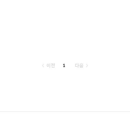
페
이전
1
다음
이
징