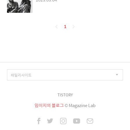
페
1
이
징
TISTORY
임이지의 블로그
© Magazine Lab