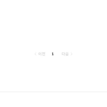
페
이전
1
다음
이
징