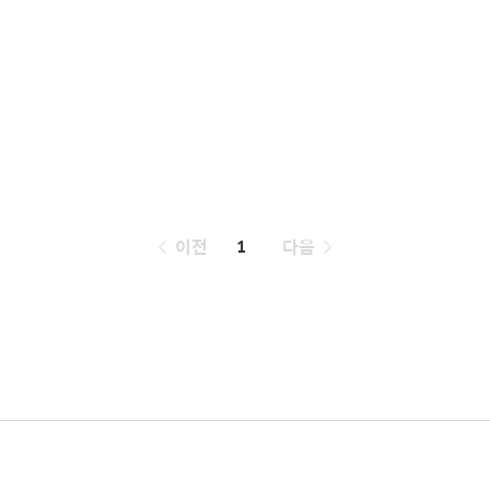
페
이전
1
다음
이
징