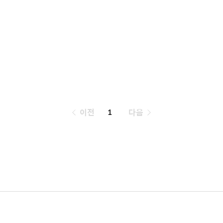
페
이전
1
다음
이
징