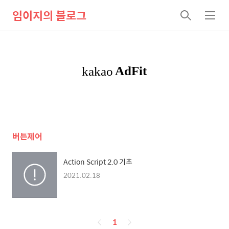
임이지의 블로그
검
메
색
뉴
버튼제어
Action Script 2.0 기초
2021.02.18
페
1