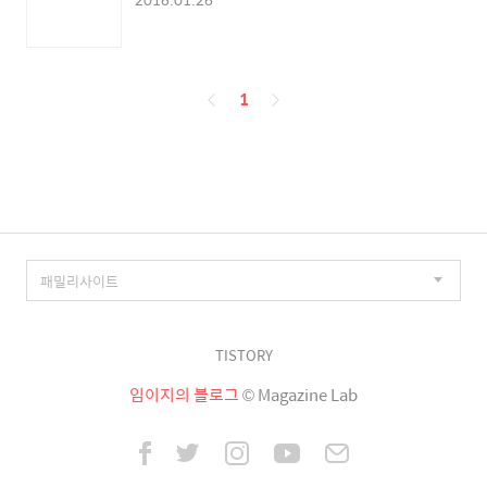
페
1
이
징
TISTORY
임이지의 블로그
© Magazine Lab