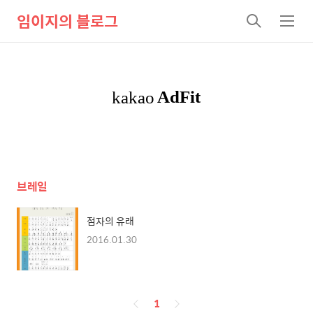
임이지의 블로그
검
메
색
뉴
브레일
점자의 유래
2016.01.30
페
1