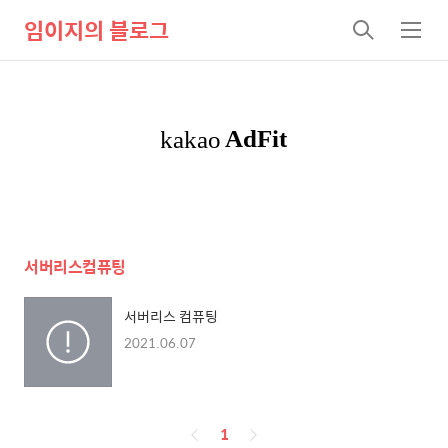
임이지의 블로그
검
메
색
뉴
서버리스컴퓨팅
서버리스 컴퓨팅
2021.06.07
페
1