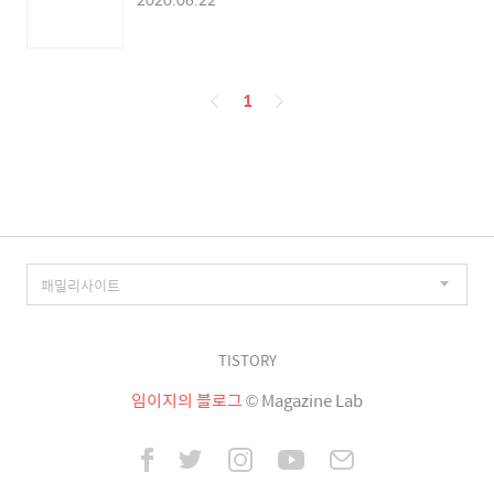
페
1
이
징
TISTORY
임이지의 블로그
© Magazine Lab