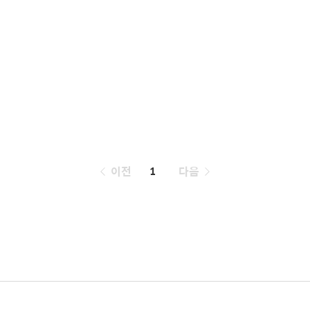
페
이전
1
다음
이
징