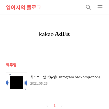
임이지의 블로그
검
메
색
뉴
역투영
히스토그램 역투영(Histogram backprojection)
2021.05.25
페
1