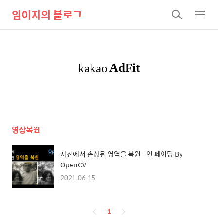
임이지의 블로그
검
메
색
뉴
영상복원
사진에서 손상된 영역을 복원 - 인 페이팅 By
OpenCV
2021.06.15
페
1