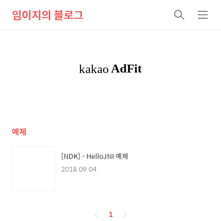
임이지의 블로그
검
메
색
뉴
예제
[NDK] - HelloJNI 예제
2018.09.04
페
1