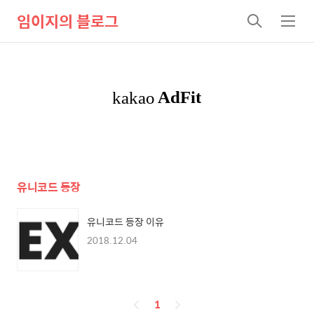
임이지의 블로그
검
메
색
뉴
유니코드 등장
유니코드 등장 이유
2018.12.04
페
1