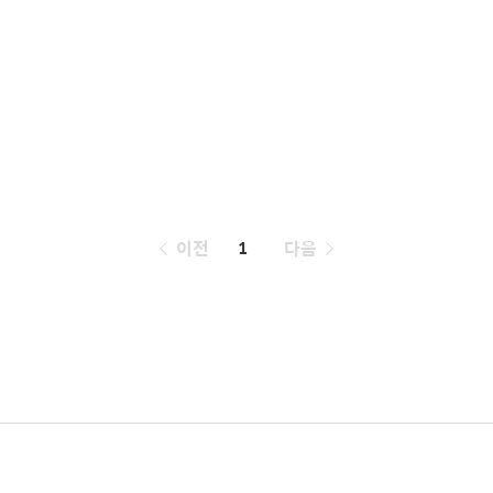
페
이전
1
다음
이
징