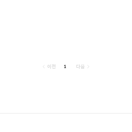
페
이전
1
다음
이
징