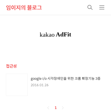
임이지의 블로그
검
메
색
뉴
접근성
google i/o 시각장애인을 위한 크롬 확장기능 3종
2016.01.26
페
1