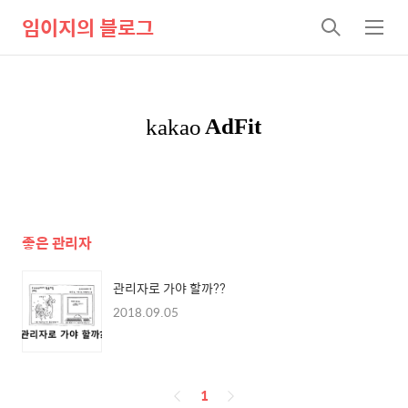
임이지의 블로그
검
메
색
뉴
좋은 관리자
관리자로 가야 할까??
2018.09.05
페
1