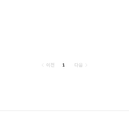
페
이전
1
다음
이
징