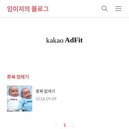
임이지의 블로그
검
메
색
뉴
중복 없애기
중복 없애기
2018.09.09
페
1