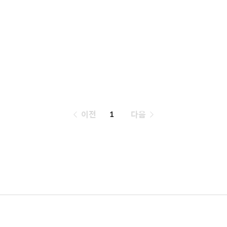
페
이전
1
다음
이
징