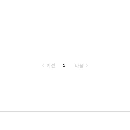
페
이전
1
다음
이
징