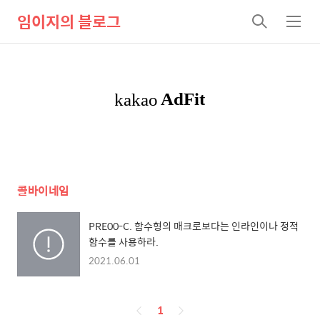
임이지의 블로그
검
메
색
뉴
콜바이네임
PRE00-C. 함수형의 매크로보다는 인라인이나 정적
함수를 사용하라.
2021.06.01
페
1