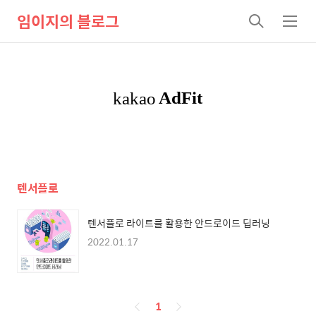
임이지의 블로그
검
메
색
뉴
텐서플로
텐서플로 라이트를 활용한 안드로이드 딥러닝
2022.01.17
페
1