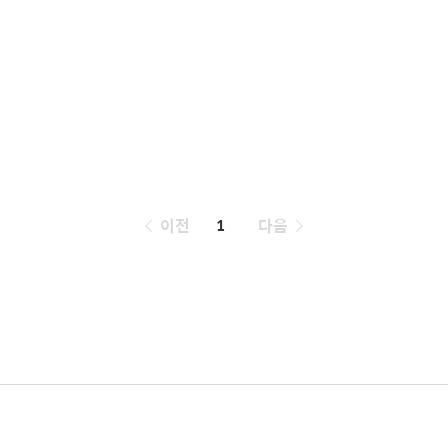
페
이전
1
다음
이
징