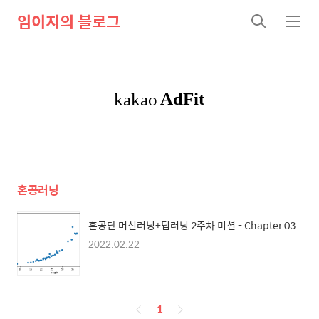
임이지의 블로그
검
메
색
뉴
혼공러닝
혼공단 머신러닝+딥러닝 2주차 미션 - Chapter 03
2022.02.22
페
1