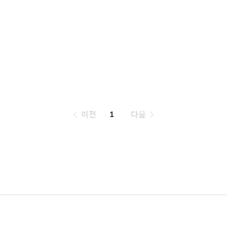
페
이전
1
다음
이
징