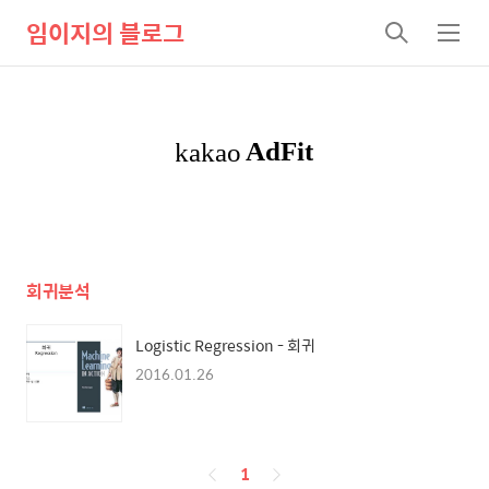
임이지의 블로그
검
메
색
뉴
회귀분석
Logistic Regression - 회귀
2016.01.26
페
1