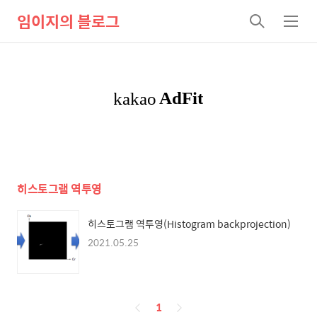
임이지의 블로그
검
메
색
뉴
히스토그램 역투영
히스토그램 역투영(Histogram backprojection)
2021.05.25
페
1