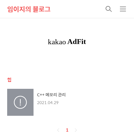
임이지의 블로그
검
메
색
뉴
힙
C++ 메모리 관리
2021.04.29
페
1