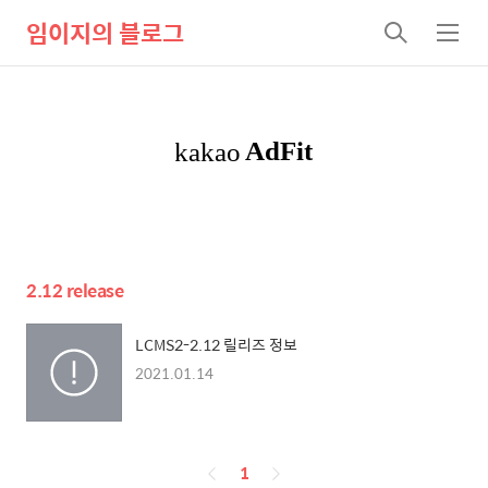
임이지의 블로그
검
메
색
뉴
2.12 release
LCMS2-2.12 릴리즈 정보
2021.01.14
페
1