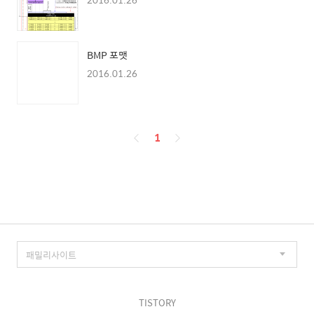
BMP 포맷
2016.01.26
페
1
이
징
TISTORY