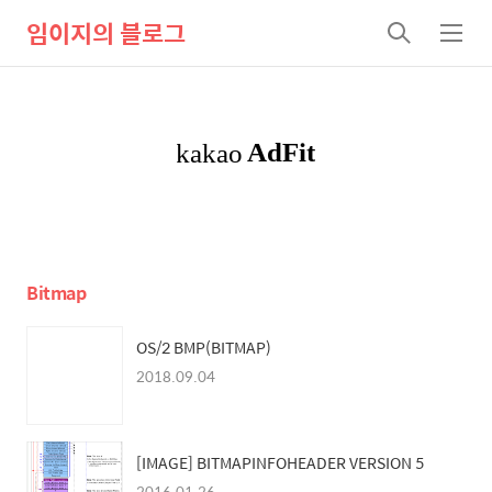
임이지의 블로그
검
메
색
뉴
Bitmap
OS/2 BMP(BITMAP)
2018.09.04
[IMAGE] BITMAPINFOHEADER VERSION 5
2016.01.26