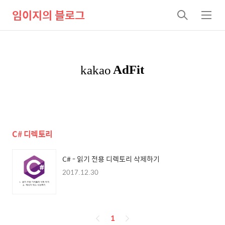
임이지의 블로그
검
메
색
뉴
C# 디렉토리
C# - 읽기 전용 디렉토리 삭제하기
2017.12.30
페
1