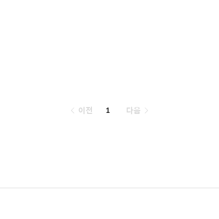
페
이전
1
다음
이
징