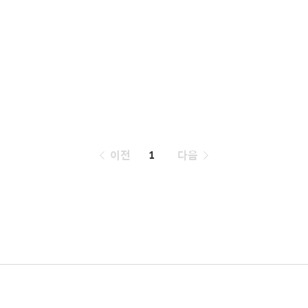
페
이전
1
다음
이
징