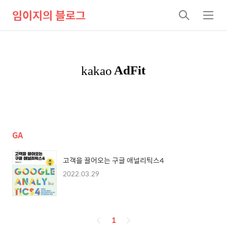
임이지의 블로그
검
메
색
뉴
GA
고객을 끌어오는 구글 애널리틱스4
2022.03.29
페
1