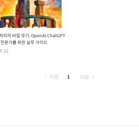
리의 비밀 무기, OpenAI ChatGPT
 전문가를 위한 실무 가이드
9.22
페
이전
1
다음
이
징