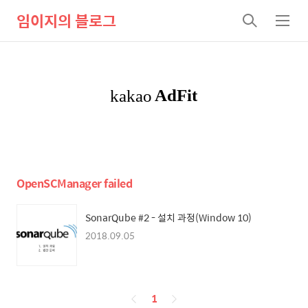
임이지의 블로그
검
메
색
뉴
OpenSCManager failed
SonarQube #2 - 설치 과정(Window 10)
2018.09.05
페
1