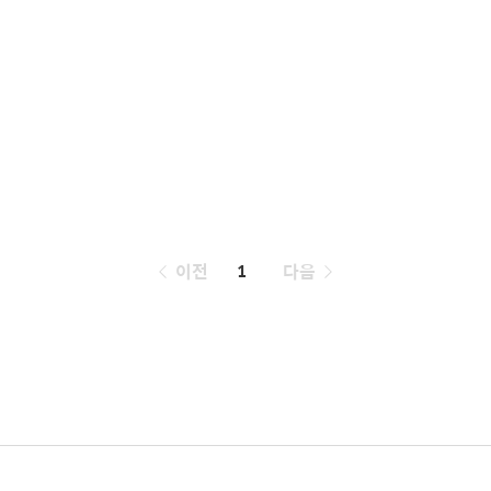
페
이전
1
다음
이
징