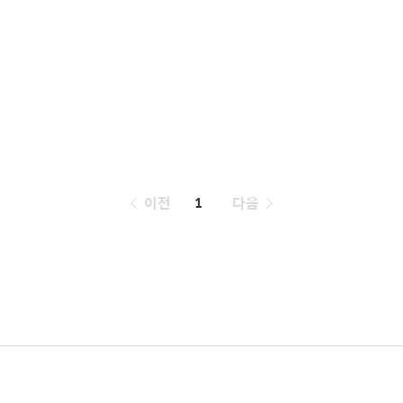
페
이전
1
다음
이
징