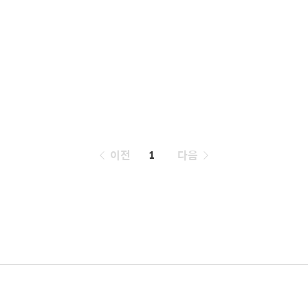
페
이전
1
다음
이
징