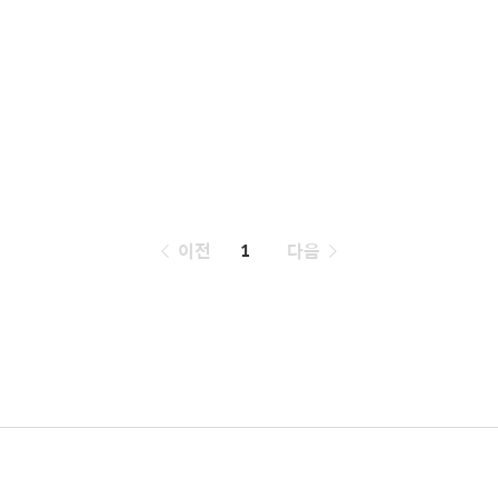
페
이전
1
다음
이
징