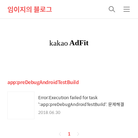
임이지의 블로그
검
메
색
뉴
app:preDebugAndroidTestBuild
Error:Execution failed for task
':app:preDebugAndroidTestBuild'. 문제해결
2018.06.30
페
1